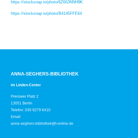
https://stocksnap.io/photo/6Z663NNH9K
https://stocksnap.io/photo/B4145FFE64
ANNA-SEGHERS-BIBLIOTHEK
im Linden-Center
Prerower Platz 2
13051 Berlin
Telefon: 030 9279 6410
Email:
anna-seghers-bibliothek@t-online.de